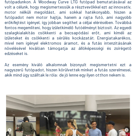
futópadunkon. A Woodway Curve LTG futópad bemutatásával az
volt a célunk, hogy megismertessük a résztvevőkkel ezt az innovatív,
motor nélküli megoldást, ami sokkal hatékonyabb, hiszen a
futópadot nem motor hajtja, hanem a rajta futó, ami nagyobb
erőkifejtést igényel, így jobban segíthet a céljai elérésében. Továbbá
fontos megemlíteni, hogy ízületkímélő futóélményt biztosít. Az egyedi
szalagkialakítás csökkenti a becsapódási erőt, ami kíméli az
ízületeket és csökkenti a sérülés kockázatát. Energiatakarékos,
mivel nem igényel elektromos áramot, és a futás intenzitásának
növelésével kiválóan támogatja az állóképességi és zsírégető
edzéseket is.
Az esemény kiváló alkalomnak bizonyult megismertetni ezt a
nagyszerű futópadot, hiszen körülvettek minket a futás szerelmesei,
akik mind úgy szálltak le róla: de jó lenne egy ilyen otthon nekem is.