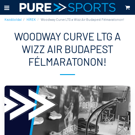
Kezdőoldal
HÍREK
Woodway Curve LTG a Wizz Air Budapest Félmaratonon!
WOODWAY CURVE LTG A
WIZZ AIR BUDAPEST
FÉLMARATONON!