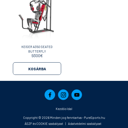
KEISER A350 SEATED
BUTTERFLY
9300
€
KOSÁRBA
Kezdőoldal
Copyright © 2026 Minden jog fenntartva -
PureSports.hu
ÁSZF és COOKIE szabályzat
|
Adatvédelmi szabályzat