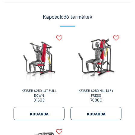
Kapcsolódó termékek
KEISER A250 LAT PULL
KEISER A250 MILITARY
DOWN
PRESS
8160
€
7080
€
KOSÁRBA
KOSÁRBA