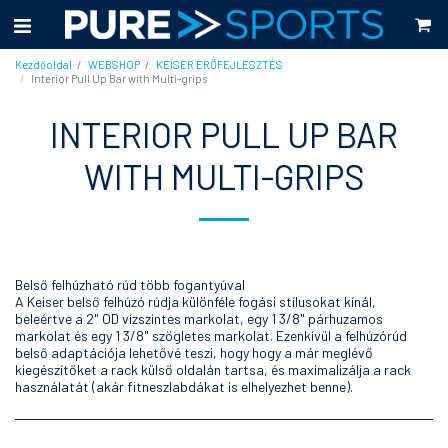
Kezdőoldal
WEBSHOP
KEISER ERŐFEJLESZTÉS
Interior Pull Up Bar with Multi-grips
INTERIOR PULL UP BAR
WITH MULTI-GRIPS
Belső felhúzható rúd több fogantyúval
A Keiser belső felhúzó rúdja különféle fogási stílusokat kínál,
beleértve a 2" OD vízszintes markolat, egy 1 3/8" párhuzamos
markolat és egy 1 3/8" szögletes markolat. Ezenkívül a felhúzórúd
belső adaptációja lehetővé teszi, hogy hogy a már meglévő
kiegészítőket a rack külső oldalán tartsa, és maximalizálja a rack
használatát (akár fitneszlabdákat is elhelyezhet benne).