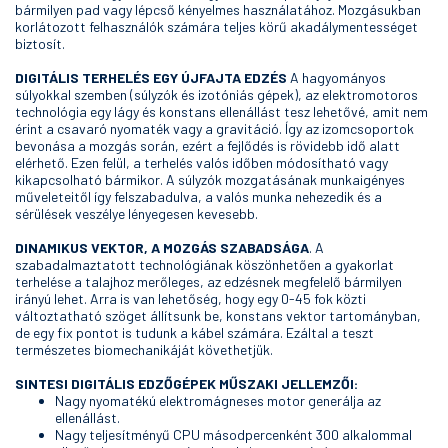
bármilyen pad vagy lépcső kényelmes használatához. Mozgásukban
korlátozott felhasználók számára teljes körű akadálymentességet
biztosít.
DIGITÁLIS TERHELÉS EGY ÚJFAJTA EDZÉS
A hagyományos
súlyokkal szemben (súlyzók és izotóniás gépek), az elektromotoros
technológia egy lágy és konstans ellenállást tesz lehetővé, amit nem
érint a csavaró nyomaték vagy a gravitáció. Így az izomcsoportok
bevonása a mozgás során, ezért a fejlődés is rövidebb idő alatt
elérhető. Ezen felül, a terhelés valós időben módosítható vagy
kikapcsolható bármikor. A súlyzók mozgatásának munkaigényes
műveleteitől így felszabadulva, a valós munka nehezedik és a
sérülések veszélye lényegesen kevesebb.
D
INAMIKUS VEKTOR, A MOZGÁS SZABADSÁGA
. A
szabadalmaztatott technológiának köszönhetően a gyakorlat
terhelése a talajhoz merőleges, az edzésnek megfelelő bármilyen
irányú lehet. Arra is van lehetőség, hogy egy 0-45 fok közti
változtatható szöget állítsunk be, konstans vektor tartományban,
de egy fix pontot is tudunk a kábel számára. Ezáltal a teszt
természetes biomechanikáját követhetjük.
SINTESI DIGITÁLIS EDZŐGÉPEK MŰSZAKI JELLEMZŐI:
Nagy nyomatékú elektromágneses motor generálja az
ellenállást.
Nagy teljesítményű CPU másodpercenként 300 alkalommal