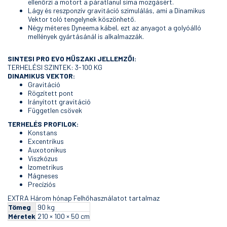
ellenőrzi a motort a páratlanul sima mozgásért.
Lágy és reszponzív gravitáció szimulálás, ami a Dinamikus
Vektor toló tengelynek köszönhető.
Négy méteres Dyneema kábel, ezt az anyagot a golyóálló
mellények gyártásánál is alkalmazzák.
SINTESI PRO EVO MŰSZAKI JELLEMZŐI:
TERHELÉSI SZINTEK: 3-100 KG
DINAMIKUS VEKTOR:
Gravitáció
Rögzített pont
Irányított gravitáció
Független csövek
TERHELÉS PROFILOK:
Konstans
Excentrikus
Auxotonikus
Viszkózus
Izometrikus
Mágneses
Precíziós
EXTRA Három hónap Felhőhasználatot tartalmaz
Tömeg
90 kg
Méretek
210 × 100 × 50 cm