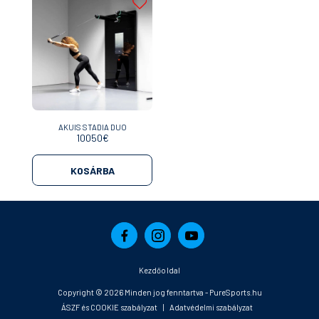
AKUIS STADIA DUO
10050
€
KOSÁRBA
Kezdőoldal
Copyright © 2026 Minden jog fenntartva -
PureSports.hu
ÁSZF és COOKIE szabályzat
|
Adatvédelmi szabályzat