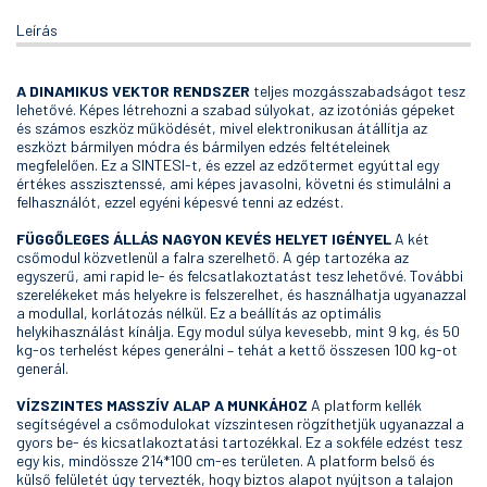
Leírás
A DINAMIKUS VEKTOR RENDSZER
teljes mozgásszabadságot tesz
lehetővé. Képes létrehozni a szabad súlyokat, az izotóniás gépeket
és számos eszköz működését, mivel elektronikusan átállítja az
eszközt bármilyen módra és bármilyen edzés feltételeinek
megfelelően. Ez a SINTESI-t, és ezzel az edzőtermet egyúttal egy
értékes asszisztenssé, ami képes javasolni, követni és stimulálni a
felhasználót, ezzel egyéni képesvé tenni az edzést.
FÜGGŐLEGES ÁLLÁS
NAGYON KEVÉS HELYET IGÉNYEL
A két
csőmodul közvetlenül a falra szerelhető. A gép tartozéka az
egyszerű, ami rapid le- és felcsatlakoztatást tesz lehetővé. További
szerelékeket más helyekre is felszerelhet, és használhatja ugyanazzal
a modullal, korlátozás nélkül. Ez a beállítás az optimális
helykihasználást kínálja. Egy modul súlya kevesebb, mint 9 kg, és 50
kg-os terhelést képes generálni – tehát a kettő összesen 100 kg-ot
generál.
VÍZSZINTES MASSZÍV ALAP A MUNKÁHOZ
A platform kellék
segítségével a csőmodulokat vízszintesen rögzíthetjük ugyanazzal a
gyors be- és kicsatlakoztatási tartozékkal. Ez a sokféle edzést tesz
egy kis, mindössze 214*100 cm-es területen. A platform belső és
külső felületét úgy tervezték, hogy biztos alapot nyújtson a talajon