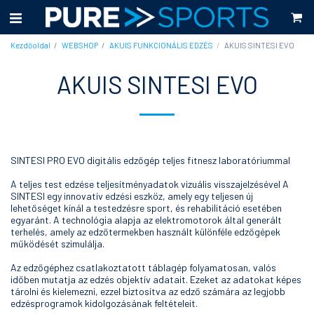
Kezdőoldal
WEBSHOP
AKUIS FUNKCIONÁLIS EDZÉS
AKUIS SINTESI EVO
AKUIS SINTESI EVO
SINTESI PRO EVO digitális edzőgép teljes fitnesz laboratóriummal
A teljes test edzése teljesítményadatok vizuális visszajelzésével A
SINTESI egy innovatív edzési eszköz, amely egy teljesen új
lehetőséget kínál a testedzésre sport, és rehabilitáció esetében
egyaránt. A technológia alapja az elektromotorok által generált
terhelés, amely az edzőtermekben használt különféle edzőgépek
működését szimulálja.
Az edzőgéphez csatlakoztatott táblagép folyamatosan, valós
időben mutatja az edzés objektív adatait. Ezeket az adatokat képes
tárolni és kielemezni, ezzel biztosítva az edző számára az legjobb
edzésprogramok kidolgozásának feltételeit.